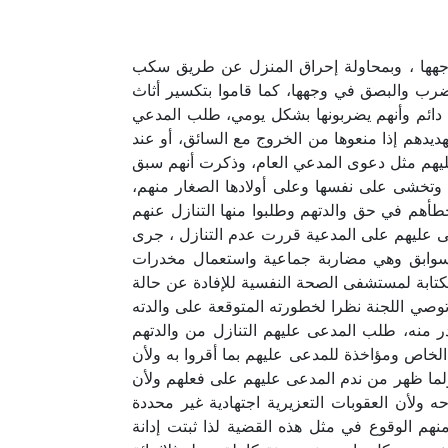
ي وجهها ، وبمحاولة إحراق المنزل عن طريق سكب
الضرب والبصق في وجهها، كما قاموا بتكسير أثاث
ء دائم وأنهم يضربونها بشكل يومي، طلب المدعي
ديدهم إذا منعوها من الخروج مع السائق، أو عند
عليهم مثل دعوى المدعي العام، وذكرت أنهم سبق
ة، وتخشى على نفسها وعلى أولادها الصغار منهم،
أهم في حق والدتهم وطلبوا منها التنازل عنهم
عى عليهم على المدعية قررت عدم التنازل ، جرى
ث سوابق وهي مضاربة جماعية واستعمال مخدرات
كتابة لمستشفى الصحة النفسية للإفادة عن حالة
صي اللجنة نظرا لخطورته المتوقعة على والدته
ر منه، طلب المدعى عليهم التنازل من والدتهم
الخاص ومؤاخذة للمدعى عليهم بما أقروا به ولأن
ولما ظهر من ندم المدعى عليهم على فعلهم ولأن
 ولأن العقوبات التعزيرية اجتهادية غير محددة
نهم الوقوع في مثل هذه القضية لذا ثبتت إدانة