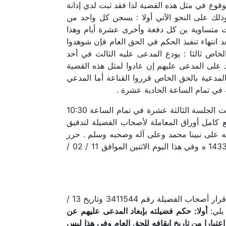
وحيث إن المدعى عليهم قد تكرر منهم الوقوع في مثل هذه القضية لذا فقد ثبت لدي إدانة
لك على النحو الآتي أولا : يسجن كل واحد من
ت متساوية بن كل دفعة وأخرى عشرة أيام وهذا
 انتهاء تنفيذ الحكم في الحق العام فإن شوهدوا
اص ثالثا : يودع المدعى عليه الثالث في أحد
د على المدعى عليهم إن عادوا لمثل هذه القضية
دعية بالحق الخاص قرروا القناعة أما المدعي
 في تمام الساعة الحادية عشرة .
الحمد لله وحده وبعد فلدي أنا …رئيس المحكمة الجزائية بسكاكا وفي هذا اليوم الأحد الموافق 19 / 12 / 1433 ه افتتحت الجلسة الثالثة عشرة في تمام الساعة 10:30
 كامل أوراق المعاملة لأصحاب الفضيلة لتدقيق
له على نبينا محمد وعلى آله وصحبه وسلم . حرر
في 19 / 12 / 1433 ه والنصف وبالله التوفيق، وصلى الله على نبينا محمد وعلى آله وصحبه وسلم . حرر في1433/10/25 ه وفي هذا اليوم الاثنين الموافق 11 / 02 /
افتتحت الجلسة الرابعة عشرة في تمام الساعة الثانية هذا وقد عادت المعاملة من محكمة الاستئناف بالجوف وبرفقها قرار أصحاب الفضيلة رقم 3411544 وتاريخ 13 /
أولا: حكم فضيلته بإبعاد المدعى عليهم عن
ارا من تاريخ إيقافه للحق العام وفي هذا لبس