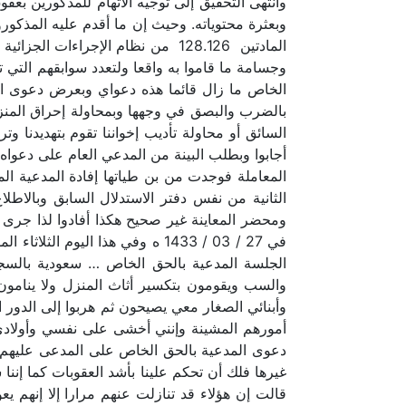
وانتهى التحقيق إلى توجيه الاتهام للمذكورين ب
وبعثرة محتوياته. وحيث إن ما أقدم عليه المذكو
المادتين 128.126 من نظام الإجرا
وجسامة ما قاموا به واقعا ولتعدد سوابقهم التي
الخاص ما زال قائما هذه دعواي وبعرض دعوى المدع
بالضرب والبصق في وجهها وبمحاولة إحراق المنزل
السائق أو محاولة تأديب إخواننا تقوم بتهديدنا
أجابوا وبطلب البينة من المدعي العام على دعواه 
المعاملة فوجدت من بن طياتها إفادة المدعية ال
الثانية من نفس دفتر الاستدلال السابق وبالاطل
الجلسة المدعية بالحق الخاص … سعودية بالسجل
والسب ويقومون بتكسير أثاث المنزل ولا ينامون 
وأبنائي الصغار معي يصيحون ثم هربوا إلى الدور ا
أمورهم المشينة وإنني أخشى على نفسي وأولادي
دعوى المدعية بالحق الخاص على المدعى عليهم أجاب
غيرها فلك أن تحكم علينا بأشد العقوبات كما إن
قالت إن هؤلاء قد تنازلت عنهم مرارا إلا إنهم