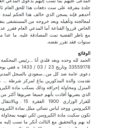
المدعى عليهم بما نسب إليهم بدعوى المدعي العام
جلدة مفرقة على ست دفعات هذا للحق العام ثانيا
أحدهم فإنه يسجن الذي خالف هذا الحكم لمدة عش
لمعالجته وتأهيله وبعد خروجه من المستشفى ينفذ
الخاص قرروا القناعة أما المدعي العام فقرر عدم
مع ناظر القضية تمت المصادقة عليه. ما عدا 
سنوات فقد تقرر نقضه.
الوقائع
تقدمت والدة المذكورين بباغ لمركز شرطة … مفاد
المنزل ومحاولة إحراقه وذلك بسكب مادة الكيروسن
الذي يضربها أفادت بأنهم جميعا ضربوها أكثر من م
للقرار الوزاري 
الكيروسن ووجد لباس نسائي مبلل بمادة الكيروسن أ
تكون سكبت مادة الكيروسن لكي تتهمه بمحاولة إحر
له بهم وبالتحقيق مع الثالث أنكر ما نسب إليه