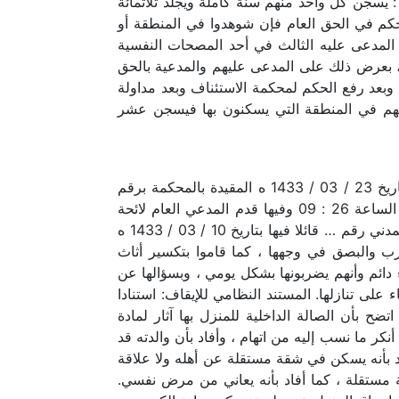
: يسجن كل واحد منهم سنة كاملة ويجلد ثلاثمائة
لحكم في الحق العام فإن شوهدوا في المنطقة أو
 المدعى عليه الثالث في أحد المصحات النفسية
م، بعرض ذلك على المدعى عليهم والمدعية بالحق
 وبعد رفع الحكم لمحكمة الاستئناف وبعد مداولة
يهم في المنطقة التي يسكنون بها فيسجن عشر
الحمد لله وحده وبعد فلدي أنا …رئيس المحكمة الجزئيّة بسكاكا وبناء على المعاملة المحالة لنا برقم 33210632 وتاريخ 23 / 03 / 1433 ه المقيدة بالمحكمة برقم
33559178 وتاريخ 23 / 03 / 1433 ه ففي يوم الأحد الموافق 27 / 03 / 1433 ه أفتتحت الجلسة الأولى في تمام الساعة 26 : 09 وفيها قدم المدعي العام لائحة
دعوى عامة ضد كل من…سعودي بالسجل المدني رقم …و…… سعودي بالسجل المدني رقم … و…سعودي بالسجل المدني رقم … قائلا فيها بتاريخ 10 / 03 / 1433 ه
ضرب والبصق في وجهها ، كما قاموا بتكسير أثاث
 دائم وأنهم يضربونها بشكل يومي ، وبسؤالها عن
على تنازلها. المستند النظامي للإيقاف: استنادا
ول للمنزل اتضح بأن الصالة الداخلية للمنزل بها آثار لمادة
كر ما نسب إليه من اتهام ، وأفاد بأن والدته قد
اد بأنه يسكن في شقة مستقلة عن أهله ولا علاقة
 مستقلة ، كما أفاد بأنه يعاني من مرض نفسي.