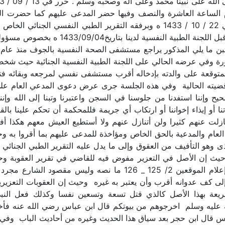
مام الساعة العاشرة والنصف وفيها حضر المدعى عليهم كما حضرت ا
1433 ه ويتضمن بعد المقدمة تمت مناظرته من ق
 المواد المحظورة وفي عرضه الحالي على اللجنة الطبية النفسية الجنائية
متوقعة على والدته بإدخاله أقرب مستشفى نفسي لمرجعه وبقائه فترة
 قضيته الحالية وفي هذه الجلسة جرى عرض دعوى المدعي العام على
حيح وإننا استفدنا من جلوسنا في السجن واعتبرنا وتبنا إلى الله وإ
 أو إيذاء إخواننا أو ارتكاب أي جريمة فللمحكمة أن تحكم علينا بالق
ازلت عنهم كثيرا ولن أتنازل عنهم ولا أستطيع العيش معهم هكذا أف
م والمدعية بالحق الخاص ومؤاخذة للمدعى عليهم بما أقروا به وح
 وهو التأفيف من العقوق وإلى ما يدل عليه التقرير الطبي الجنائي ال
يث إن الأصل في التعزير مفوض فيه للقاضي في تقرير العقوبة وحيث
وردعه وإصلاحه يقول ابن القيم رحمه الله في إعلام الموقعين 2/ 125 
إلى كف عدوانه أقرب وأن يعتبر به غيره وحيث إن العقوبات التعزير
لشريعة بهذا الأصل كالذي قتل تسعة وتسعين نفسا وكذلك فعل النب
 عليه وسلم اخرجوهم من بيوتكم قال ابن عباس رضي الله عنه فأخر
5/ 2207 من حديث ابن عباس قال ابن حجر بعد سياق هذا الحديث وغيره من أحاديث