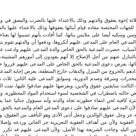
 ثلاثة إخوة بعقوق والدتهم وذلك بالاعتداء عليها بالضرب والبصق ف
للجهات المختصة مفاده قيام أبنائها بعقوقها وذلك بالاعتداء عليها ب
ن وسكبه أيضا على ملابس بناتها، كما أفادت بأنهم تسببوا لها بعنا
لمدعي العام على المدعى عليهم أنكروها، ودفعوا أن والدتهم تقوم بته
ه الأسباب، حضرت المدعية بالحق الخاص والدة المدعى عليهم وادعت 
بالتنازل عنهم من أجل الإصلاح إلا أنهم يعودون إلى أمورهم المشين
ائها، بعرض دعوى المدعية بالحق الخاص على المدعى عليهم قرروا خط
عدادهم بالخروج من المنزل والذهاب خارج المنطقة، بعرض إجابة المد
 مخدرات وسرقة وصدم الدورية، وسوابق المدعى عليه الثاني: ثلا
لثالث: سابقتين عقوق والدين، وبعرضها عليهم صادقوا عليها، تمت ال
يص حالته باضطراب في الشخصية لسوء استخدام المواد المحظورة، وتو
 كافيه لحن انتفاء خطورته تجاه والدته وأنه مسؤول جنائيا عما بد
ً لأن المدعى عليهم صادقوا على دعوى المدعي العام والمدعية بالحق 
ه عز وجل عقوق الوالدين وجعل أدنى الأذى وهو التأفف من العقوق، 
عقوبة ولأن من أهداف العقوبة التعزيرية جر الجاني وردعه وإصلاحه
من البلد وجاءت الشريعة بهذا الأصل، ولأن المدعى عليهم قد تكرر م