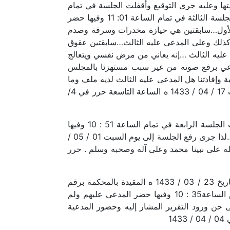
 04 / 04 / 1433 ه الساعة التاسعة لتأملها ودراستها وعليه جرى التوقيع وأقفلت الجلسة في تمام
الساعة الحادية عشرة والربع. حرر في 29 / 03 / 1433 ه وفي هذا اليوم الأحد الموافق 04 / 04 / 1433 ه افتتحت الجلسة الثالثة في تمام الساعة 01: 11 وفيها حضر
الأول…سابقتين هي حيازة مخدرات وسرقة وصدم
كذلك وعلى المدعى عليه الثالث…سابقتين عقوق
ى عليه الثالث …إنه يعاني من مرض نفسي ويتعالج
رعي برفع صوته من غير سبب مستهزئا بالمجلس
إفادتنا هل المدعى عليه الثالث لديه ملف وما
هو مرضه وهل يعي تصرفاته أم لا وإلى حن ورود التقرير الطبي يتم مواصلة نظر الدعوى لذا جرى رفع الجلسة السبت 17 / 04 / 1433 ه الساعة التاسعة حرر في 4/
الحمد لله وحده وبعد فلدي أنا …رئيس المحكمة الجزئيّة بسكاكا ففي يوم السبت الموافق 17 / 04 / 1433 ه افتتحت الجلسة الرابعة في تمام الساعة 51 : 10 وفيها
حضر المدعى عليهم أما المدعية بالحق الخاص فلم تحضر وحيث لم يردنا التقرير الطبي الخاص بالمدعى عليه الثالث …لذا جرى رفع الجلسة إلى يوم السبت 01 / 05 /
الله على نبينا محمد وعلى آله وصحبه وسلم . حرر
الحمد لله وحده وبعد فلدي أنا …رئيس المحكمة الجزائيّة بسكاكا وبناء على المعاملة المحالة لنا برقم 33210632 وتاريخ 23 / 03 / 1433 ه المقيدة بالمحكمة برقم
33559178 وتاريخ 23 / 03 / 1433 ففي يوم الاثنين الموافق 17 / 05 / 1433 ه افتتحت الجلسة الخامسة في تمام الساعة35 : 10 وفيها حضر المدعى عليهم ولم
 حن ورود التقرير المشار إليه وحضور المدعية