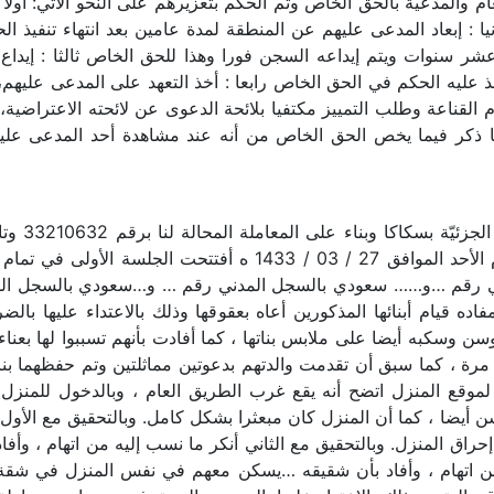
 والمدعية بالحق الخاص وتم الحكم بتعزيرهم على النحو الآتي: أولا 
 : إبعاد المدعى عليهم عن المنطقة لمدة عامين بعد انتهاء تنفيذ ا
ر سنوات ويتم إيداعه السجن فورا وهذا للحق الخاص ثالثا : إيداع
 عليه الحكم في الحق الخاص رابعا : أخذ التعهد على المدعى عليه
 القناعة وطلب التمييز مكتفيا بلائحة الدعوى عن لائحته الاعتراضية،
ما ذكر فيما يخص الحق الخاص من أنه عند مشاهدة أحد المدعى عل
ه قيام أبنائها المذكورين أعاه بعقوقها وذلك بالاعتداء عليها بال
 وسكبه أيضا على ملابس بناتها ، كما أفادت بأنهم تسببوا لها بعناء
رة ، كما سبق أن تقدمت والدتهم بدعوتين مماثلتين وتم حفظهما بناء 
1900 الفقرة 15 . وبالانتقال لموقع المنزل اتضح أنه يقع غرب الطريق العام ، وبالدخ
يضا ، كما أن المنزل كان مبعثرا بشكل كامل. وبالتحقيق مع الأول أن
اق المنزل. وبالتحقيق مع الثاني أنكر ما نسب إليه من اتهام ، وأف
 من اتهام ، وأفاد بأن شقيقه …يسكن معهم في نفس المنزل في شقة