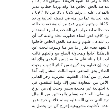
الثانية عشرة وعشر دقائق وبالله التوفيق ، وصلى الله على نبينا محمد وعلى آله وصحبه وسلم . حرر في 13 / 09 / 1433 ه وفي هذا اليوم الأربعاء الموافق 25 / 10 /
لمدعية بالحق الخاص هذا وقد وردنا خطاب مدير
شعبة سجن سكاكا رقم 11 / 1580 / 32 / 1 في 22 / 10 / 1433 ه وبرفقه التقرير الطبي النفسي الجنائي الخاص بالمدعى عليه …برقم 625 / 35 في 18 / 09 /
بل اللجنة الطبية النفسية لدينا بتاريخ1433/09/04 ه بخصوص مسؤوليته الجنائية عما بدر منه في قضيته الحالية وبأخذ
تاريخه الشخصي والمرضي وفحص قواه العقلية تبن ما يلي المذكور يراجع مستشفى الصحة النفسية بالجوف منذ عام 1425 ه وتنوم لديهم عدة مرات وشخصت حالته
 حيث شخصت حالته اضطراب في الشخصية لسوء استخدام
 كافيه لحن انتفاء خطورته تجاه والدته كما أن
 المدعى عليهم والمدعية بالحق الخاص فأجابوا
ننا نتعهد بعدم تكرار ما بدر منا وسوف نبحث عن
تل هكذا أجابوا وبمحاولة الصلح مع والدتهم قالت
ادت لذا وبناء على ما سبق من الدعوى والإجابة
يث إن فعلهم يعد كبيرة من كبائر الذنوب وحيث
صادر بحق المدعى عليه الثالث المشار إليه آنفا
 إن من أهداف العقوبة التعزيرية زجر الجاني
_ 126 ما نصه وليس مقصود الشارع مجرد الأمن من المعاودة ليس إلا.. وإنما المقصود في
ية اجتهادية غير محددة بجنس وحيث إن من أنواع
ي صلى الله عليه وسلم بالمخنثين من الرجال
ج النبي صلى الله عليه وسلم فلانا وأخرج عمر
 الباب وفي هذه الأحاديث مشروعية إخراج كل من يحصل به