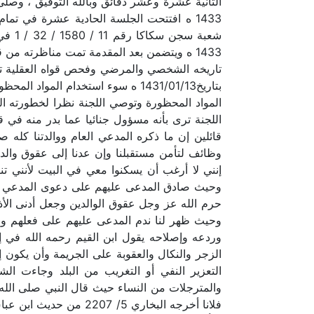
1433 ه افتتحت الجلسة الحادية عشرة في ت
بتاريخ1431/01/13 ه سوء استخدام
المواد المحظورة وتوصي اللجنة نظرا لخطورته ال
اللجنة ترى بأنه مسؤول جنائيا عما بدر منه في
قائلين إن ما ذكره المدعي العام ووالدتنا كله ص
وظائف لتأمن مستقبلنا وإن عدنا إلى عقوق والدتنا
إنني لا أرغب أن يسكنوا معي في البيت لأنني تن
وحيث صادق المدعى عليهم على دعوى المدعي العا
حرم الله عز وجل عقوق الوالدين وجعل أدنى الأذى
وحيث ظهر لنا ندم المدعى عليهم على فعلهم وح
الزجر والنكال والعقوبة على الجريمة وأن يكون 
التعزير النفي أو التغريب من البلد وجاءت ا
والمترجلات من النساء حيث قال النبي صلى الله
فلانا أخرجه البخاري 