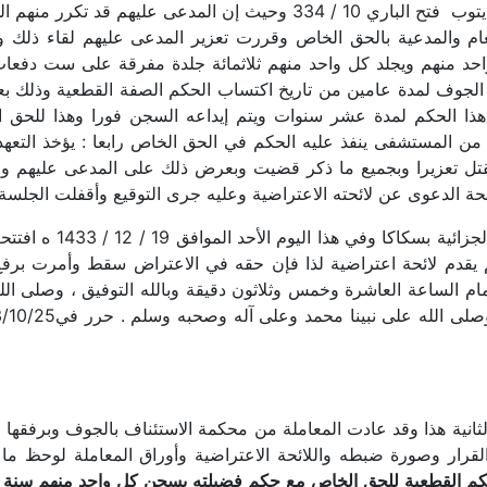
التأذي للناس عن مكانه إلى أن يرجع عن ذلك أو يتوب فتح الباري 10 / 334 
م والمدعية بالحق الخاص وقررت تعزير المدعى عليهم لقاء ذلك وذ
احد منهم ويجلد كل واحد منهم ثلاثمائة جلدة مفرقة على ست دفعا
 الجوف لمدة عامين من تاريخ اكتساب الحكم الصفة القطعية وذلك بعد
ا الحكم لمدة عشر سنوات ويتم إيداعه السجن فورا وهذا للحق الخ
من المستشفى ينفذ عليه الحكم في الحق الخاص رابعا : يؤخذ التعه
ل تعزيرا وبجميع ما ذكر قضيت وبعرض ذلك على المدعى عليهم والم
ائحة الدعوى عن لائحته الاعتراضية وعليه جرى التوقيع وأقفلت الجلسة
لم يقدم لائحة اعتراضية لذا فإن حقه في الاعتراض سقط وأمرت برفع
م الساعة العاشرة وخمس وثلاثون دقيقة وبالله التوفيق ، وصلى ال
م القطعية للحق الخاص مع حكم فضيلته بسجن كل واحد منهم سنة اعتب