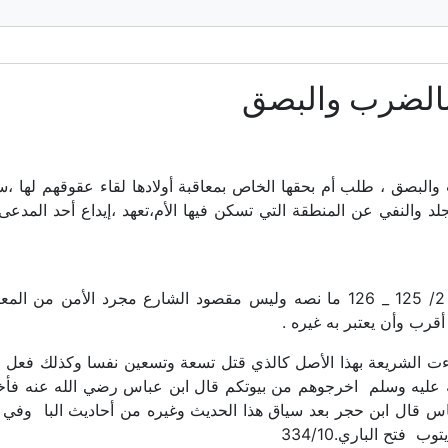
 بالضرب والبصق
 والبصق ، طلب أم بحقها الخاص بمعاقبة أولادها لقاء عقوقهم لها 
جلد والنفي عن المنطقة التي تسكن فيها الأم،تعهد ،إيداع أحد المد
– قال ابن القيم رحمه الله في إعلام الموقعين 2/ 125 _ 126 ما نصه وليس مقصود ا
قرب وأن يعتبر به غيره .
وجاءت الشريعة بهذا الأصل كالذي قتل تسعة وتسعين نفسا وكذلك فعل ا
 عليه وسلم اخرجوهم من بيوتكم قال ابن عباس رضي الله عنه فأخر
5/ 2207 من حديث ابن عباس قال ابن حجر بعد سياق هذا الحديث وغيره من أحاديث
فتح الباري.334/10