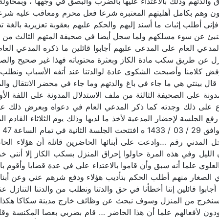
عقوق والدتهم وذلك بالاعتداء عليها بالضرب والبصق في وجهها ، وبمح
رون وهم بكامل أهليتهم المعتبرة شرعا فعل محرم ومعاقب عليه شرعا
ءات الجزائية فإني أطلب إثبات ما أسند إليهم والحكم عليهم بعقوبة تعزيرية
 تنبئ عن سوء مسلكهم ولما سجل أيضا في صحيفة المتهم الثالث من جري
ي العام على المدعى عليهم أجابوا قائلين ما ذكره المدعي العام من 
 عن طريق سكب مادة الكاز وبعثرة محتوياته فهذا غير صحيح والصحي
 وترفض كلامنا وأصبحت الشكوى عادة لوالدتنا عند أتفه الأسباب ونطل
قال بينتي هي ما جاء في باغ والدتهم وما جاء في محضر الانتقال والم
مدونة على الصحيفة الثالثة من ملف الاستدلال المدونة على اللفة ال
اع على ذلك وجدته كما ذكر المدعي العام في دعواه وبعرض ذلك على
 المدني رقم …وادعت على أبنائها الحاضرين قائلة أن هؤلاء الحاض
الليل وفي هذه المرة حاولوا إحراق المنزل بسكب الكاز إلا أنني 
لعلوي علما أنه سبق وأن قاموا بالاعتداء علي في عدة قضايا وأقوم بال
 الصغار منهم أطلب الحكم بتأديب هؤلاء ودفع شرهم عني وعن أبن
وا قائلين إننا أخطأنا في حق والدتنا ونطلب من والدتنا التنازل عنا 
نا سنخرج من المنزل وسوف نبحث عن وظائف خارج مدينة سكاكا هكذا 
 يعودون لأفعالهم علما أن هذا الحاضر … قام بضربي بعصا المكنسة 