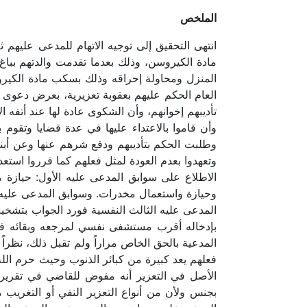
الملخص
انتهى التحقيق إلى توجيه الاتهام للمدعى عليهم
مادة الكيروسن، وذلك بعدما تقدمت والدتهم بباغ 
المنزل ومحاولة إحراقه وذلك بسكب مادة الكيروس
العام الحكم عليهم بعقوبة تعزيرية، بعرض دعوى ا
تأديبهم إخوانهم، وأن الشكوى عادة لها عند أتف
وأن قاموا بالاعتداء عليها في عدة قضايا وتقوم 
وطلبت الحكم بتأديبهم ودفع شرهم عنها وعن أبن
وتعهدوا بعدم العودة لمثل فعلهم كما قرروا است
الاطلاع على سوابق المدعى عليه الأول: حيازة
وحيازة واستعمال مخدرات. وسوابق المدعى عليه ا
المدعى عليه الثالث النفسية فورد الجواب بتشخ
بإدخاله أقرب مستشفى نفسي لمرجعه وبقائه فترة
المدعية بالحق الخاص مراراً ولم تقبل ذلك، نظرا
فعلهم يعد كبيرة من كبائر الذنوب وحيث حرم الل
الأصل في التعزير أنه مفوض للقاضي في تقرير ال
بجنس ولأن من أنواع التعزير النفي أو التغريب 