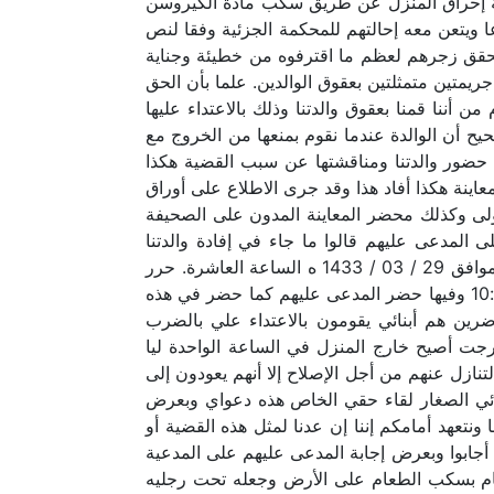
اولة إحراق المنزل عن طريق سكب مادة الكيروسن
 ويتعن معه إحالتهم للمحكمة الجزئية وفقا لنص
 بالغة تحقق زجرهم لعظم ما اقترفوه من خطيئة وجناية
متين متمثلتين بعقوق الوالدين. علما بأن الحق
أننا قمنا بعقوق والدتنا وذلك بالاعتداء عليها
ح أن الوالدة عندما نقوم بمنعها من الخروج مع
ب حضور والدتنا ومناقشتها عن سبب القضية هكذا
عاينة هكذا أفاد هذا وقد جرى الاطلاع على أوراق
أولى وكذلك محضر المعاينة المدون على الصحيفة
 المدعى عليهم قالوا ما جاء في إفادة والدتنا
ومحضر المعاينة غير صحيح هكذا أفادوا لذا جرى رفع الجلسة لإحضار المدعية لأخذ ما لديها وذلك يوم الثلاثاء القادم الموافق 29 / 03 / 1433 ه الساعة العاشرة. حرر
في 27 / 03 / 1433 ه وفي هذا اليوم الثلاثاء الموافق 29 / 03 / 1433 ه افتتحت الجلسة الثانية في تمام الساعة 47 :10 وفيها حضر المدعى عليهم كما حضر في هذه
رين هم أبنائي يقومون بالاعتداء علي بالضرب
خرجت أصيح خارج المنزل في الساعة الواحدة ليا
تنازل عنهم من أجل الإصلاح إلا أنهم يعودون إلى
ائي الصغار لقاء حقي الخاص هذه دعواي وبعرض
ونتعهد أمامكم إننا إن عدنا لمثل هذه القضية أو
أجابوا وبعرض إجابة المدعى عليهم على المدعية
وقام بسكب الطعام على الأرض وجعله تحت رجليه