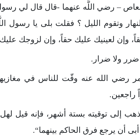
لعاص – رضي اللَّه عنهما -قال قال لي رسول 
 النهار وتقوم الليل ؟ فقلت بلى يا رسول الل
، وإن لعينيك عليك حقاً، وإن لزوجك عليك ح
ضرر ولا ضرار.
مر رضي الله عنه وقّت للناس في مغازيه
 راجعين.
هب إلى توقيته بستة أشهر، فإنه قيل له
بى أن يرجع فرق الحاكم بينهما“.