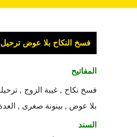
فسخ النكاح بلا عوض ترحيل 
المفاتيح
فسخ نكاح , غيبة الزوج , ترحيله
بلا عوض , بينونة صغرى , العد
السند