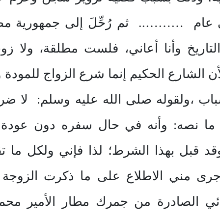
 عام ……….. ثم رُحِّلَ إلى جمهورية مص
اريخ وأنا أعاني، فلست مطلقة، ولا زوج
ن الشارع الحكيم إنما شرع الزواج للمودة 
باب ،ولقوله صلى الله عليه وسلم: لا ضرر 
 ما نصه: وأنه في حال سفره دون عودة أ
قد قبل بهذا الشرط؛ لذا فإني ولكل ما
جرى مني الاطلاع على ما ذكرت الزوجة م
هائي الصادرة من جمرك مطار الأمير محمد