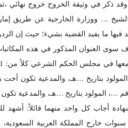
 وقد ذكر في وثيقة الخروج خروج نهائي ،ث
شيخ … ووزارة الخارجية عن طريق إمارة ا
يها ما يفيد القضية بشيء؛ حيث إن الردود
عرف سوى العنوان المذكور في هذه المكاتبا
 …، المولود بتاريخ …هـ، والمدعية تكون
ادة أجاب كل واحد منهما قائلاً: أشهد ل
ات خارج المملكة العربية السعودية، وأ