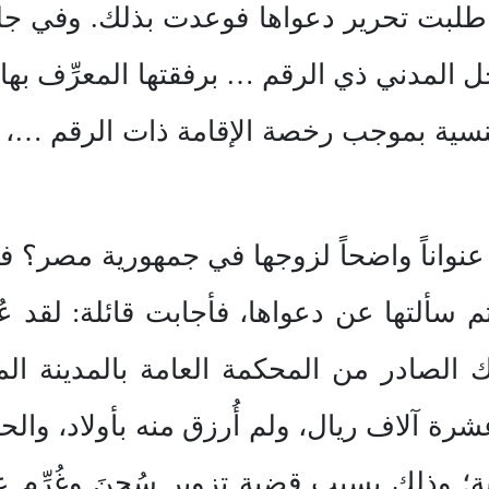
قد طلبت تحرير دعواها فوعدت بذلك. وفي
المدني ذي الرقم … برفقتها المعرِّف بها 
ية بموجب رخصة الإقامة ذات الرقم …، ولم 
نواناً واضحاً لزوجها في جمهورية مصر؟ فأ
ثم سألتها عن دعواها، فأجابت قائلة: لقد 
صادر من المحكمة العامة بالمدينة ال
لاف ريال، ولم أُرزق منه بأولاد، والحاص
ية؛ وذلك بسبب قضية تزوير سُجنَ وغُرِّم 