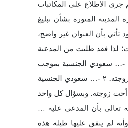
م جرى الاطلاع على المكاتبات
لمدينة المنورة بشأن تبليغ
 تأتي بأن العنوان غير واضح،
ت؛ لذا فقد طلبت من المدعية
البينة على دعواها، فأحضرت معها في مجلس الحكم الشرعي كلاً من: 1 -… سعودي الجنسية بموجب
السجل المدني ذي الرقم …، المولود بتاريخ …هـ، والمدعية تكون أخت زوجته. ٢ -… سعودي الجنسية
 أخت زوجته. وبسؤال كل واحد
له تعالى بأن المدعى عليه …
نه لم ينفق عليها طيلة هذه