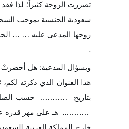
تضررت الزوجة كثيراً؛ لذا ف
سعودية الجنسية بموجب السجل 
زوجها المدعى عليه … … الجنس
.
وبسؤال المدعية: هل أحضرتْ ع
هذا العنوان الذي ذكرته لكم، 
بتاريخ ……….. حسب الصك ال
……….. هـ على مهر قدره عشرة آ
خارج المملكة العربية السعود