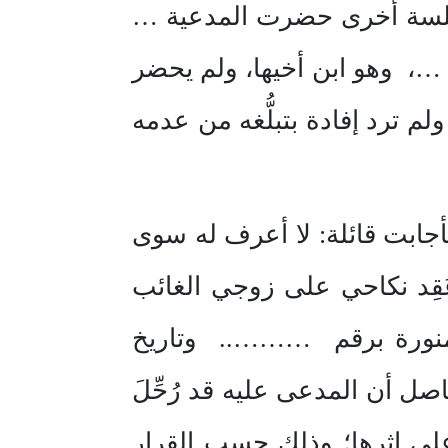
 جلسة أخرى حضرت المدعية …
…، وهو ابن أخيها، ولم يحضر
ترد إفادة بتبلُّغه من عدمه
جابت قائلة: لا أعرف له سوى
عُقِد نكاحي على زوجي الغائب
منورة برقم ……….. وتاريخ
ل أن المدعى عليه قد رُحِّلَ
على إثرها؛ وذلك حسب القرار