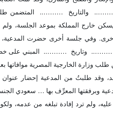
 ……….. والتاريخ ……….. المتضمن طلبنا
كن خارج المملكة بموعد الجلسة، ولم ير
أخرى. وفي جلسة أخرى حضرت المدعية، و
م ……….. وتاريخ ……….. المبني على خطاب
لب وزارة الخارجية المصرية موافاتها بعن
وعد، وقد طلبتُ من المدعية إحضار عنوان
ة وبرفقتها المعرِّف بها … سعودي الجن
يه، ولم ترد إفادة تبلغه من عدمه، ولكو