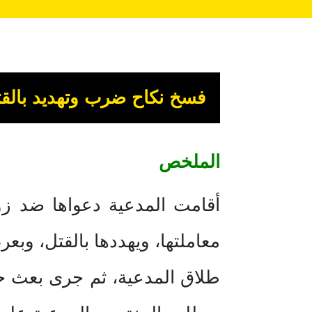
فسخ نكاح ضرب وتهديد بالق
الملخص
أقامت المدعية دعواها ضد زو
معاملتها، ويهددها بالقتل، و
طلاق المدعية، ثم جرى بعث حك