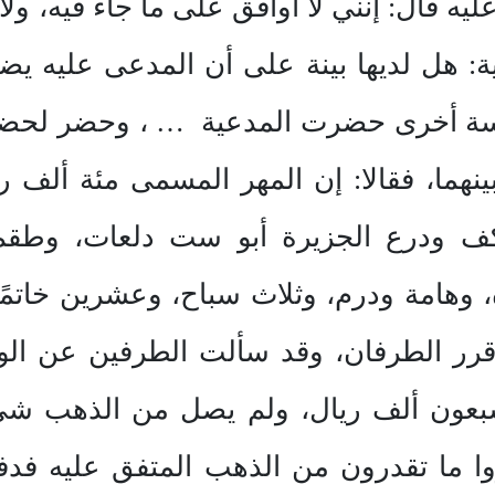
يه قال: إنني لا أوافق على ما جاء فيه، و
: هل لديها بينة على أن المدعى عليه يضرب
لسة أخرى حضرت المدعية … ، وحضر لحض
نهما، فقالا: إن المهر المسمى مئة ألف
ف ودرع الجزيرة أبو ست دلعات، وطقم ا
هامة ودرم، وثلاث سباح، وعشرين خاتمًا
قرر الطرفان، وقد سألت الطرفين عن ال
بعون ألف ريال، ولم يصل من الذهب شيء
وا ما تقدرون من الذهب المتفق عليه فدفع