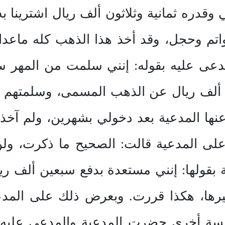
 وقدره ثمانية وثلاثون ألف ريال اشترينا 
 وحجل، وقد أخذ هذا الذهب كله ماعدا ا
دعى عليه بقوله: إنني سلمت من المهر سب
لف ريال عن الذهب المسمى، وسلمتهم الأ
 عنها المدعية بعد دخولي بشهرين، ولم آخذ
لى المدعية قالت: الصحيح ما ذكرت، ول
 بقولها: إنني مستعدة بدفع سبعين ألف ري
رها، هكذا قررت. وبعرض ذلك على المدع
سة أخرى حضرت المدعية والمدعى عليه 