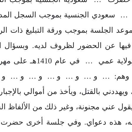
مها … سعودي الجنسية بموجب السجل المد
 بموعد الجلسة بموجب ورقة التبليغ ذ
فيها عن الحضور لظروف لديه. وبسؤال ا
المدعى عليه زوجي تزوجني 
لاد، وهم: … و … و … و … و … و … و …
يهددني بالقتل، ويأخذ من أموالي بالإجبار
قول عني مجنونة، وغير ذلك من الألفاظ السي
نه، هذه دعواي. وفي جلسة أخرى حضرت