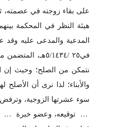
على بقاء زوجته في عصمته، ثم
هيئة النظر في المحكمة بينهم
في٢٥ /٥/1٤٣٤هـ، 
نتمكن من الصلح؛ وحيث إن ال
والأبناء؛ لذا نرى أن الأصلح
سوء عشرتها الزوجية، وترفض ال
… توقيعه، وعضو خبرة … تو