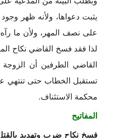
وبطلب البينة من المدعية على م
يثبت دعواها، ولأنه ظهر وجود 
على نصف المهر، ولأن ما رآه ا
لذا فقد فسخ القاضي نكاح ال
القاضي الطرفين أن الزوجة ب
تستقبل الخطاب حتى تنتهي عد
محكمة الاستئناف.
المفاتيح
فسخ نكاح ضرب وتهديد بالقتل