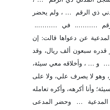
ني ذي الرقم … ، ولم يحضر
ات الرقم ……….. في ………..
لمدعية عن دعواها قالت: إن
بولاية عمي … في عام 1410هـ على مهر قدره سبعون ألف ريال، وقد
 و … ، وأخلاقه معي سيئة،
، وهو لا يصرف علي، ولا على
ئة؛ وأنا أكرهه، وأكره تعامله
 المدعية … وحضر المدعى