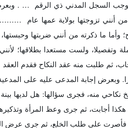
جب السجل المدني ذي الرقم … . وبعرض
ة من أنني تزوجتها بولاية عمها عام ……….
؛ وأما ما ذكرته من أنني ضربتها وحبستها،
ة وتفصيلا، ولست مستعدا بطلاقها؛ لأنني 
جاب، ثم طلبت منه عقد النكاح فقدم العقد
 وبعرض إجابة المدعى عليه على المدعية 
كاحي منه، فجرى سؤالها: هل لديها بينة
هكذا أجابت، ثم جرى وعظ المرأة وتذكيره
ا فأصرت على طلب الخلع، ثم جرى عرض ال