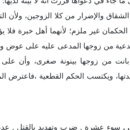
ا جاء في دعواها قررت أنه لا بينة لديها؛ و
الشقاق والإضرار من كلا الزوجين، ولأن الت
لحكمان غير ملزم؛ لأنهما أهل خبرة فلا يؤ
مدعية من زوجها المدعى عليه على عوض وه
انت من زوجها بينونة صغرى، وأن على ال
تها، ويكتسب الحكم القطعية ،فاعترض ا
 ,
سوء عشرة , ضرب وتهديد بالقتل , عدم 