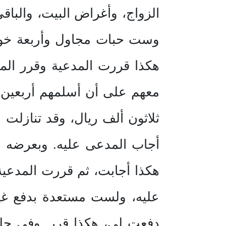
الزواج، وأغراض البيت، والباقي
وست حبات مجاول وأربعة خواتم
هكذا قررت المدعية وقرر الم
معهم على أن أسلمهم أربعين أ
ثلاثون ألف ريال، وقد تنازلت
أجاب المدعى عليه. وبعرضه ع
هكذا أجابت، ثم قررت المدعية
عليه، ولست مستعدة بدفع غي
دفعت لي، هكذا قرر. وفي جل