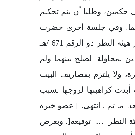
 حكمين، وطلبا أن يتم تحكيم
بينهما. وفي جلسة أخرى حضرت
المدعية والمدعى عليه وقد عادت المعاملة من هيئة النظر وبرفقها قرار هيئة النظر ذو الرقم 671 /هـ
موعدين لمحاولة الصلح بينهما ولم
، ولا يلتزم بمصاريف البيت
 أبدت كراهيتها لزوجها بسبب
ا ما تم . انتهى. ] عضو خبرة
 النظر … توقيعه[. وبعرض