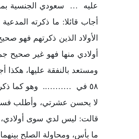
عليه … سعودي الجنسية بمو
أجاب قائلا: ما ذكرته المدعي
الأولاد الذين ذكرتهم فهو صحيح
أولادي منها فهو غير صحيح جمل
ومستعد بالنفقة عليها، هكذا أ
٥٨ في ……….. وهو كما ذكرا.
لا يحسن عشرتي، وأطلب فسخ ن
قالت: ليس لدي سوى أولادي، 
ما بأس، ومحاولة الصلح بينهم