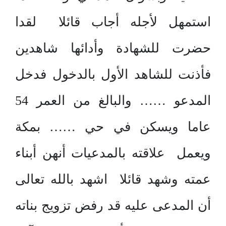
استمهل لأجله أجاب قائلا لقدا
حضرت للشهادة وأدائها شاهدين
فأذنت للشاهد الأول بالدخول فدخل
المدعو …… والبالغ من العمر 54
عاما ويسكن في حي …… بمكة
ويعمل علاقته بالمدعيات أنهن أبناء
عمته وشهد قائلا اشهد بالله تعالى
أن المدعى عليه قد رفض تزويج بناته