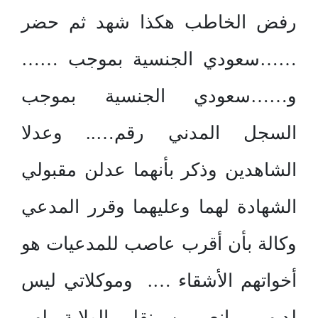
رفض الخاطب هكذا شهد ثم حضر
……سعودي الجنسية بموجب ……
و……سعودي الجنسية بموجب
السجل المدني رقم….. وعدلا
الشاهدين وذكر بأنهما عدلن مقبولي
الشهادة لهما وعليهما وقرر المدعي
وكالة بأن أقرب عاصب للمدعيات هو
أخواتهم الأشقاء …. وموكلاتي ليس
لديهم مانع من نقل الولاية لهم