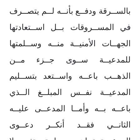
بالســرقة ودفــع بأنــه لــم يتصــرف
في المســروقات بــل اســتعادتها
الجهــات الأمنيــة منــه وســلمتها
للمدعيــة ســوى جــزء مــن
الذهــب باعــه واســتعد بتســليم
المدعيــة نفــس المبلــغ الــذي
باعــه بــه وأمــا المدعــى عليــه
الثانــي فقــد أنكــر دعــوى