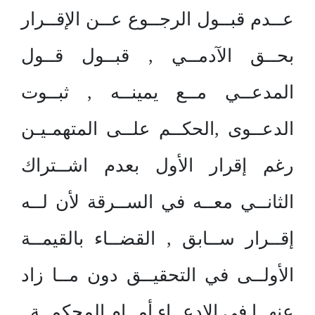
عــدم قبــول الرجــوع عــن الإقــرار
بحــق الآدمــي , قبــول قــول
المدعــي مــع يمينــه , ثبــوت
الدعــوى ,الحكــم علــى المتهمـيـن
رغم إقرار الأول بعدم اشــتراك
الثانــي معــه في الســرقة لأن لــه
إقــرار ســابق , القضــاء بالقيمــة
الأولــى في التحقيــق دون مــا زاد
عنهــا في الادعــاء أمــام المحكمــة