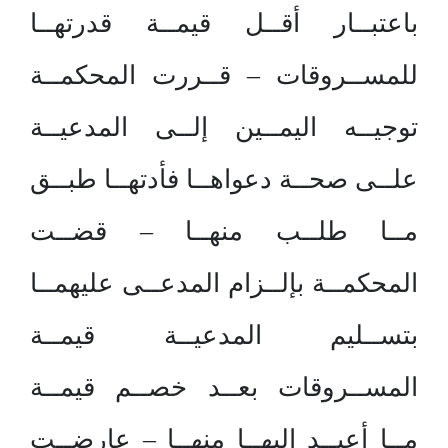
باعتبــار أقــل قيمــة قدرتهــا
للمســروقات – قــررت المحكمــة
توجيــه اليمــين إلــى المدعيــة
علــى صحــة دعواهــا فأدتهــا طبــق
مــا طلــب منهــا – قضــت
المحكمــة بإلــزام المدعــى عليهمــا
بتســليم المدعيــة قيمــة
المســروقات بعــد خصــم قيمــة
مــا أعيــد إليهــا منهــا – عارضــت