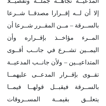
المدعيــة تجاهــه جملــة وتفصيــلا
إلا أن لــه إقــرارا مصدقــا شــرعا
بالســرقة – مــن المقــرر شــرعا أن
المــرء مؤاخــذ بإقــراره وأن
اليمــين تشــرع في جانــب أقــوى
المتداعيــين – ولأن جانــب المدعيــة
تقــوى بإقــرار المدعــى عليهمــا
بالســرقة فيقبــل قولهــا فيمــا
يتعلــق بقيمــة المســروقات