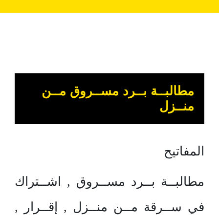
مطالبــة بــرد مســروق مــن
منــزل
المفاتيح
مطالبــة بــرد مســروق , اشــتراك
في ســرقة مــن منــزل , إقــرار ,