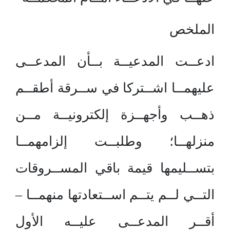
الملخص
ادعــت المدعيــة بــأن المدعــى
عليهمــا اشــتركا في ســرقة أطقــم
ذهــب وأجهــزة إلكترونيــة مــن
منزلهــا؛ وطلبــت إلزامهمــا
بتســليمها قيمة باقي المســروقات
التــي لــم يتــم اســتعادتها منهمــا –
أقــر المدعــى عليــه الأول