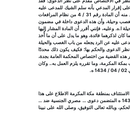
النظر في الاختصاص مقدم على نظر الدعوى؛ فقد
لة للمحكمة العامة بجدة تحقيقًا للتدافع، وذلك بالخطاب رقم ……… وتاريخ 4/ 4/ 1433 ه بناءً على إقرار المدعي بأنه سلم الشيك للمدعى عليه
برضاه واختياره، وعادت المعاملة من المحكمة العامة بجدة مرفقًا بها خطاب فضيلة القاضي/ … المتضمن محل الشاهد منه أن المادة رقم 31 / 4 من نظام المرافعات
 كغصب وحيلة، وأن هذه الدعوى داخلة في مضمون
ا.ه. وعليه، فإنني أقرر أن المادة المشار إليها
 لما كان لذكرهما فائدة، وهو ما يدل على أن ما أُخذ
مدعى عليه عن الرد يجعله من باب الغصب والحيلة
د نظر الدعوى والحكم بها؛ فكيف يكون ذلك محددًا
ر هذه القضية من اختصاص المحكمة العامة بجدة،
كة المكرمة، وما تقرره يلزم العمل به.. وكان
.
 الاستئناف بمنطقة مكة المكرمة الاطلاع على هذا
الصك الصادر عن فضيلة الشيخ … القاضي بالمحكمة الجزائية بمحافظة جدة المسجل بعدد …………….. وتاريخ 3/ 4/ 1434 ه المتضمن دعوى … مصري الجنسية ضد …
م، وبالله تعالى التوفيق، وصلى الله على نبينا