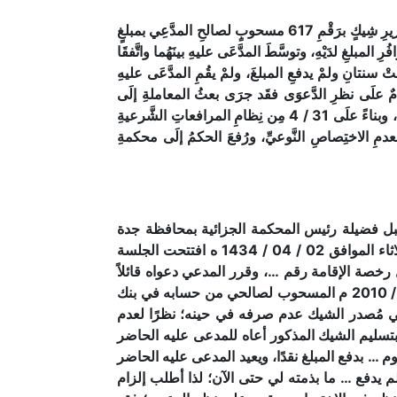
ادَّعَى المدَّعِي ضِدَّ المدَّعَى عليهِ بأنَّهُ عَمِلَ لدَى أحدِ الأشخاصِ في وظيفةِ مهندِس في أحدِ المشَاريعِ، وقَد قامَ المذكورُ بتحريرِ شِيكٍ برَقْمِ 617 مسحوبٍ لصالحِ المدَّعِي بمبلغٍ
غِ لدَيْهِ، وتوسَّطَ المدَّعَى عليهِ بينَهُما واتَّفقَا
ْ سنتانِ ولمْ يدفعِ المبلغَ، ولمْ يقُمِ المدَّعَى عليهِ
دَّمٌ علَى نظرِ الدَّعوَى فقَد جرَى بعثُ المعاملةِ إلَى
المحكمةِ العامَّةِ بناءً علَى إقرارِ المدَّعِي بأنَّهُ سلَّمَ الشيكَ للمدَّعَى عليهِ برضَاهُ واختيارِه، وعادتِ المعاملةُ بعدمِ الاختِصاصِ، وبناءً علَى 31 / 4 مِن نِظامِ المرافعاتِ الشَّرعيةِ
دمِ الاختِصاصِ النَّوعيِّ، ورُفعَ الحكمُ إلَى محكمةِ
 قِبل فضيلة رئيس المحكمة الجزائية بمحافظة جدة
المساعد برقم ……… وتاريخ 10 / 07 / 1432 ه المقيدة بالمحكمة برقم ……… وتاريخ 1432/07/10 ه. أنه في يوم الثلاثاء الموافق 02 / 04 / 1434 ه افتتحت الجلسة
ل رخصة الإقامة رقم …، وقرر المدعي دعواه قائلاً
إنني عملت لدى المدعو … بوظيفة مهندس في مشروع ………، وقد قام المذكور بتحرير الشيك رقم ……… بتاريخ 14 / 3/ 2010 م المسحوب لصالحي من حسابه في بنك
ي مُصدر الشيك عدم صرفه في حينه؛ نظرًا لعدم
 بتسليم الشيك المذكور أعاه للمدعى عليه الحاضر
… بدفع المبلغ نقدًا، ويعيد المدعى عليه الحاضر
م يدفع … ما بذمته لي حتى الآن؛ لذا أطلب إلزام