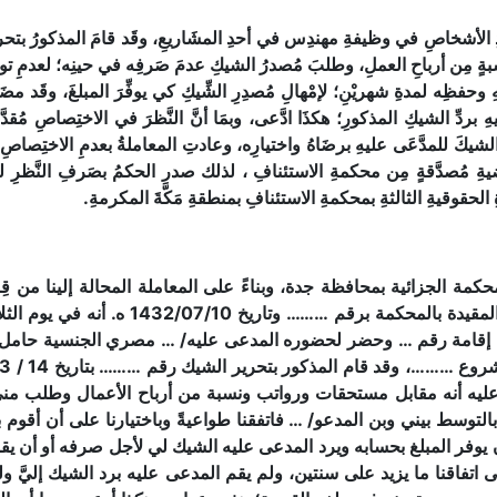
ن أرباحِ العملِ، وطلبَ مُصدرُ الشيكِ عدمَ صَرفِه في حينِه؛ لعدمِ توافُرِ المبل
ِ وحفظِه لمدةِ شهريْنِ؛ لإمْهالِ مُصدِرِ الشِّيكِ كي يوفِّرَ المبلغَ، وقَد مضَت
هِ بردِّ الشيكِ المذكورِ؛ هكذَا ادَّعى، وبمَا أنَّ النَّظرَ في الاختِصاصِ مُق
قَضيةِ مُصدَّقةٍ مِن محكمةِ الاستئنافِ ، لذلك صدر الحكمُ بصَرفِ النَّظرِ لع
الحقوقيةِ الثالثةِ بمحكمةِ الاستئنافِ بمنطقةِ مَكَّةَ المكرمةِ.
محكمة الجزائية بمحافظة جدة، وبناءً على المعاملة المحالة إلينا من
نسية رخصة إقامة رقم … وحضر لحضوره المدعى عليه/ … مصري الجنسية حام
ليه أنه مقابل مستحقات ورواتب ونسبة من أرباح الأعمال وطلب من
 بالتوسط بيني وبن المدعو/ … فاتفقنا طواعيةً وباختيارنا على أن أقوم
وفر المبلغ بحسابه ويرد المدعى عليه الشيك لي لأجل صرفه أو أن يقوم 
فاقنا ما يزيد على سنتين، ولم يقم المدعى عليه برد الشيك إليَّ ول