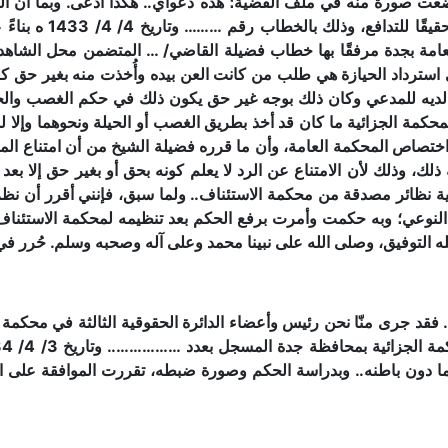
ضعت صورة منه في ملف القضية؛ هذه دعواي.. هكذا أدعى. وبما أن 
جرى مني إحالة المعام
ى استرداد الحيازة هي طلب من كانت العن بيده وأُخذت منه بغير حق
 لديه للمدعي وكان ذلك بوجه غير حق يكون ذلك في حكم الغصب والحيلة 
يخص المحكمة الجزائية ما كان قد أخذ بطريق الغصب أو الحيلة ونحوهما وإلا
ن اختصاص المحكمة العامة، وأن ما قرره فضيلة الشيخ من أن امتناع ال
ك، وذلك لأن الامتناع عن الرد لا يعلم كونه بحق أو بغير حق إلا بع
ة نظائر مصدقة من محكمة الاستئناف.. ولما سبق، فإنني أقرر أن نظ
وعي؛ وبه حكمت وأمرت برفع الحكم بعد تنظيمه لمحكمة الاستئناف بم
فيق، وصلى الله على نبينا محمد وعلى آله وصحبه وسلم. حُرر في 02 / 04 / 1434 ه
. فقد جرى منّا نحن رئيس وأعضاء الدائرة الحقوقية الثالثة في محكمة
 دون باطنه.. وبدراسة الحكم وصورة ضبطه، تقررت الموافقة على الحك