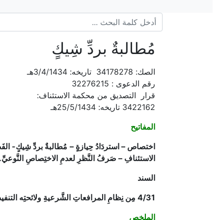
مُطالبةٌ بردِّ شِيكٍ
الصك: 34178278 تاريخه: 3/4/1434هـ
رقم الدعوى : 32276215
قرار التصديق من محكمة الاستئناف:
3422162 تاريخه: 25/5/1434هـ
المفاتيح
اختصاص – استردَادُ حِيازةٍ – مُطالبةٌ بردِّ شِيكٍ- ال
الاستئنافِ – صَرفُ النَّظرِ لعدمِ الاختِصاصِ النَّوعيِّ.
السند
4/31 مِن نِظامِ المرافعاتِ الشَّرعيةِ ولائحتِه التنفيذيةِ.
الملخص