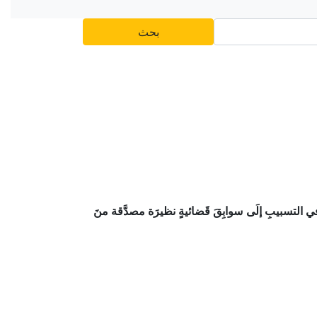
بحث
في التسبيبِ إلَى سوابِقَ قَضائيةٍ نظيرَة مصدَّقة منَ