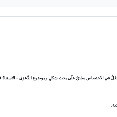
فَصْلُ في الاختِصاصِ سابَقٌ علَى بحثِ شكلِ وموضوعِ الدَّعوَى – الاستِنادُ 