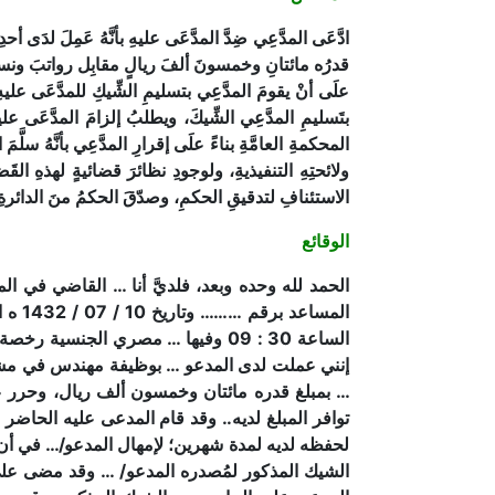
قدرُه مائتانِ وخمسونَ ألفَ ريالٍ مقابِل رواتبَ ونسبةٍ مِ
علَى أنْ يقومَ المدَّعِي بتسليمِ الشِّيكِ للمدَّعَى عليه
بتَسليمِ المدَّعِي الشِّيكَ، ويطلبُ إلزامَ المدَّعَى علي
ولائحتِهِ التنفيذيةِ، ولوجودِ نظائرَ قضائيةٍ لهذهِ ال
الاستئنافِ لتدقيقِ الحكمِ، وصدّقَ الحكمُ منَ الدائرةِ 
الوقائع
الحمد لله وحده وبعد، فلديَّ أنا … القاضي في ال
الساعة 30 : 09 وفيها … مصري الج
… بمبلغ قدره مائتان وخمسون ألف ريال، وحرر ع
توافر المبلغ لديه.. وقد قام المدعى عليه الحاضر
لحفظه لديه لمدة شهرين؛ لإمهال المدعو/… في أن ي
الشيك المذكور لمُصدره المدعو/ … وقد مضى على ات