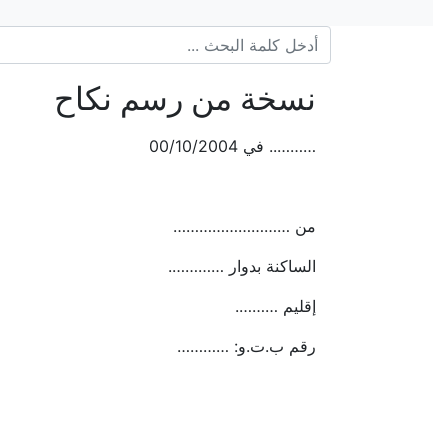
نسخة من رسم نكاح
……….. في 00/10/2004
من ………………………
الساكنة بدوار ………….
إقليم ……….
رقم ب.ت.و: …………