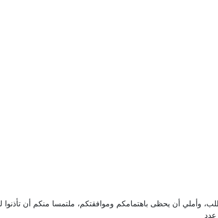
لطلب، وأملي أن يحظى باهتمامكم وموافقتكم، ملتمسا منكم أن تأذنو
دد