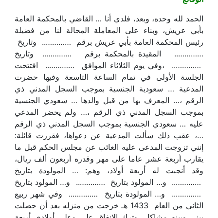
الحمد لله وحده، وبعد، فلدي أنا … القاضي بالمحكمة العامة
بأبي عريش، وبناء على المعاملة المحالة لنا من فضيلة
رئيس المحكمة العامة بأبي عريش برقم ………….. وتاريخ
………….. المقيدة بالمحكمة برقم ………….. وتاريخ
………….. ،وفي يوم الثلاثاء الموافق ………….. افتتحت
الجلسة الأولى في تمام الساعة التاسعة وفيها حضرت
المدعية … سعودية الجنسية بموجب السجل المدني ذي
الرقم ،… المعرف بها من قبل والدها … سعودي الجنسية
بموجب السجل المدني ذي الرقم ،… ولم يحضر المدعي
عليه … سعودي الجنسية بموجب السجل المدني ذي الرقم
…، عقب ذلك سألت المدعية عن دعواها، فقررت قائلة:
إنني تزوجت المدعى عليه الغائب عن مجلس الحكم قبل ما
يقارب أربعة عشر عاما على مهر وقدره أربعون ألف ريال،
وقد أنجبت له أربعة أولاد، وهم: … المولودة بتاريخ
………….. و… المولود بتاريخ ………….. و… المولود بتاريخ
………….. و… المولودة بتاريخ ………….. وفي شهر ربيع
الثاني من العام 1433 هـ خرجت من منزله بعد أن حصلت
بيني وبينه مشاكل، وترك الإنفاق علي وعلى أولادي أربعة