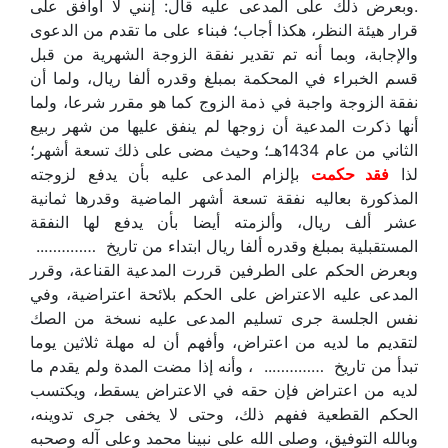
.وبعرض ذلك على المدعى عليه قال: إنني لا أوافق على
قرار هيئة النظر، هكذا أجاب؛ فبناء على ما تقدم من الدعوى
والإجابة، وبما أنه تم تقدير نفقة الزوجة الشهرية من قبل
قسم الخبراء في المحكمة بمبلغ وقدره ألفا ريال، ولما أن
نفقة الزوجة واجبة في ذمة الزوج كما هو مقرر شرعا، ولما
أنها ذكرت المدعية أن زوجها لم ينفق عليها من شهر ربيع
الثاني من عام 1434هـ؛ وحيث مضى على ذلك تسعة أشهر؛
لذا
فقد حكمت
بإلزام المدعى عليه بأن يدفع لزوجته
المذكورة بعاليه نفقة تسعة أشهر الماضية وقدرها ثمانية
عشر ألف ريال، وألزمته أيضا بأن يدفع لها النفقة
المستقبلية بمبلغ وقدره ألفا ريال ابتداء من تاريخ …………..
وبعرض الحكم على الطرفين قررت المدعية القناعة، وقرر
المدعى عليه الاعتراض على الحكم بلائحة اعتراضية، وفي
نفس الجلسة جرى تسليم المدعى عليه نسخة من الصك
لتقديم ما لديه من اعتراض، وأفهم أن له مهلة ثلاثين يوما
تبدأ من تاريخ ………….. ، وأنه إذا مضت المدة ولم يقدم ما
لديه من اعتراض فإن حقه في الاعتراض يسقط، ويكتسب
الحكم القطعية ففهم ذلك، وحتى لا يخفى جرى تدوينه،
وبالله التوفيق، وصلى الله على نبينا محمد وعلى آله وصحبه