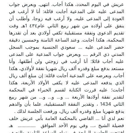
عريش في اليوم المحدد، هكذا أجاب. انتهى. وبعرض جواب
المدعى عليه على المدعية أجابت قائلة: أنا لا أرغب في
العودة إلى المدعى عليه، ولا أرغب فيه زوجا، وأطلب أن
ينفق على أولاده من شهر ربيع الثاني عام٤٣٤ 1هـ وقت
تقديم الدعوى ونفقة مستقبلية تكفي أولادي بعد أن تقدرها
المحكمة، هكذا أجابت. وعند الساعة الثامنة وخمسين دقيقة
حضر المدعى عليه … سعودي الجنسية بموجب السجل
المدني ذي الرقم …. وبعرض جواب المدعية على المدعى
عليه أجاب قائلا: أنا أرغب في زوجتي ولن أطلقها، وأنا
مستعد بدفع مبلغ وقدره ألف ريال شهريا نفقة لأولادي، هكذا
أجاب. وبعرضه على المدعية أجابت قائلة: إن مبلغ ألف ريال
الذي يدفعه المدعى عليه لا يكفى الأولاد الأربعة، هكذا
أجابت؛ عليه قررت الكتابة لقسم الخبراء في المحكمة
لتقدير نفقة أولادها الأربعة … و… و… و… من شهر ربيع
الثاني 1434 ، وتقدير النفقة المستقبلية، علما بأن والدهم
يدفع شهريا مبلغ وقدره ألف ريال، ورفعت الجلسة لذلك .
نعم لدي أنا … القاضي بالمحكمة العامة بأبي عريش خلف
فضيلة الشيخ ،… وفي يوم الأحد الموافق ………….. هـ
افتتحت الجلسة الرابعة في تمام الساعة الثامنة والنصف