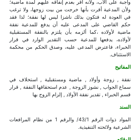
واجبة على الأب، ولأنه أقر بعدم إنفاقه عليهم لمدة ماضية؛
ولأن المدعية أقرت بأنها خرجت من بيت زوجها، ولا ترغب
في العودة له فتكون بذلك ناشزا ليس لها نفقة؛ لذا فقد
حكم القاضي على المدعى عليه أن يدفع للمدعية نفقة
ماضية لأولاده ،كما ألزمه بأن يلتزم بالنفقة المستقبلية
لأولاده، يدفعها للمدعية حسب التقدير الوارد في قرار
الخبراء، فاعترض المدعى عليه، وصدق الحكم من محكمة
الاستئناف.
المفاتيح
نفقة , زوجة وأولاد , ماضية ومستقبلية , استخلاف في
سماع الجواب , نشوز الزوجة , عدم استحقاقها النفقة , قرار
قسم الخبراء , تقدير نفقة الأولاد , إلزام الزوج بها
السند
المواد ذوات الرقم 43/1/ والرقم 1 من نظام المرافعات
الشرعية ولائحته التنفيذية.
الوقائع