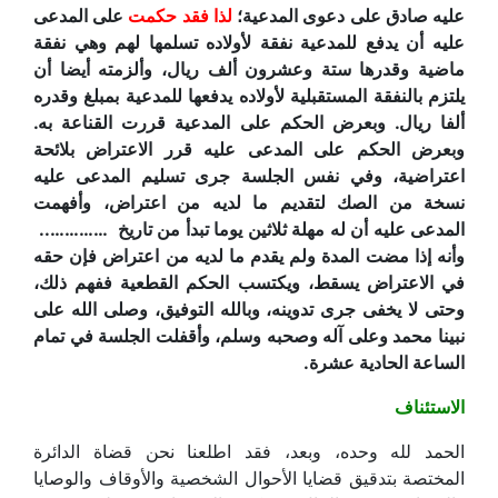
عليه صادق على دعوى المدعية؛
لذا فقد حكمت
على المدعى
عليه أن يدفع للمدعية نفقة لأولاده تسلمها لهم وهي نفقة
ماضية وقدرها ستة وعشرون ألف ريال، وألزمته أيضا أن
يلتزم بالنفقة المستقبلية لأولاده يدفعها للمدعية بمبلغ وقدره
ألفا ريال. وبعرض الحكم على المدعية قررت القناعة به.
وبعرض الحكم على المدعى عليه قرر الاعتراض بلائحة
اعتراضية، وفي نفس الجلسة جرى تسليم المدعى عليه
نسخة من الصك لتقديم ما لديه من اعتراض، وأفهمت
المدعى عليه أن له مهلة ثلاثين يوما تبدأ من تاريخ …………..
وأنه إذا مضت المدة ولم يقدم ما لديه من اعتراض فإن حقه
في الاعتراض يسقط، ويكتسب الحكم القطعية ففهم ذلك،
وحتى لا يخفى جرى تدوينه، وبالله التوفيق، وصلى الله على
نبينا محمد وعلى آله وصحبه وسلم، وأقفلت الجلسة في تمام
الساعة الحادية عشرة.
الاستئناف
الحمد لله وحده، وبعد، فقد اطلعنا نحن قضاة الدائرة
المختصة بتدقيق قضايا الأحوال الشخصية والأوقاف والوصايا