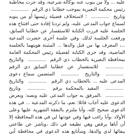
عليه … ولا من ينوب عنه بوكالة شرعية، وقد جرت مخاطبة
رئيس محكمة النعيرية بموجب خطابنا ذي الرقم …………..
وتاريخ ………….. ؛ لاستخلاف فضيلة رئيسها أو من ينوبه
لسماع جواب المدعى عليه، ولم تردنا إفادة حتى افتتاح هذه
الجلسة عليه قررت الكتابة للاستفسار عن خطابنا السابق،
ورفعت الجلسة لذلك. وفي جلسة أخرى حضرت المدعية
…، المعرف بها من قبل والدها … المثبتة هويتهما بالجلسة
الماضية، وقد جرى الكتابة لفضيلة رئيس المحكمة العامة
بمحافظة النعيرية بالخطاب ذي الرقم ………….. والتاريخ
………….. للاستفسار عن خطابنا السابق ذي الرقم
………….. والتاريخ ………….. المتضمن سماع دعوى
المدعى عليه … بالخطاب ذي الرقم ………….. والتاريخ
………….. المقيد بالمحكمة برقم ………….. وتاريخ
………….. ،المرفق به جواب المدعى عليه ونصه: وبعرض
الدعوى عليه أجاب قائلا: نعم، ما ذكرته المدعية … في هذه
الدعوى صحيح كله، وأنا ملتزم بالنفقة الشهرية عليها وعلى
الأولاد ،وأنا راغب فيها وفي عودتها لي في هذه المحافظة إلا
أن أباها يرفض وهي تطيعه في ذلك ،وناشز عن طاعتي
ببقائها لدى والدها، وسأتابع هذه الدعوى في محافظة أبي