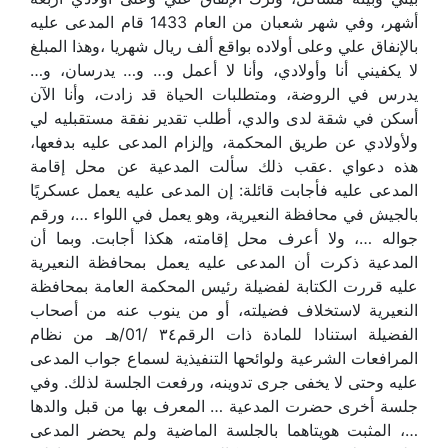
أشهر، وفي شهر شعبان من العام 1433 قام المدعى عليه
بالإنفاق علي وعلى أولاده بواقع ألف ريال شهريا ،وهذا المبلغ
لا يكفيني أنا وأولادي، وأنا لا أعمل و… و… يدرسان، و…
يدرس في الروضة، ومتطلبات الحياة قد زادت، وأنا الآن
أسكن في شقة لدى والدي، أطلب تقدير نفقة مستقبليه لي
ولأولادي عن طريق المحكمة، وإلزام المدعى عليه بدفعها،
هذه دعواي .عقب ذلك سألت المدعية عن محل إقامة
المدعى عليه فأجابت قائلة: إن المدعى عليه يعمل عسكريًا
بالجيش في محافظة النعيرية، وهو يعمل في اللواء …، ورقم
جواله …، ولا أعرف محل إقامته، هكذا أجابت. وبما أن
المدعية ذكرت أن المدعى عليه يعمل بمحافظة النعيرية
عليه قررت الكتابة لفضيلة رئيس المحكمة العامة بمحافظة
النعيرية لاستخلاف فضيلته، أو من ينوب عنه من أصحاب
الفضيلة استنادا للمادة ذات الرقم٣٤ /01/هـ من نظام
المرافعات الشرعية ولوائحها التنفيذية لسماع جواب المدعى
عليه وحتى لا يخفى جرى تدوينه، ورفعت الجلسة لذلك. وفي
جلسة أخرى حضرت المدعية … المعرف بها من قبل والدها
…، المثبت هويتاهما بالجلسة الماضية ولم يحضر المدعى