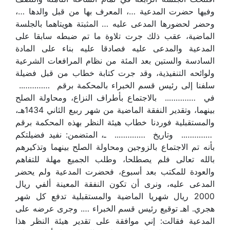
وفيها حضرت المدعية …، المعرف بها من قبل والدها …،
وحضر لحضورها المدعى عليه … المثبتة هويتاهما بالجلسة
الماضية، عقب ذلك جرت تلاوة ما تم ضبطه سابقا على
المدعية والمدعى عليه فصادقا عليه بناء على المادة
السادسة والستين بعد المئة من نظام المرافعات الشرعية
ولوائحه التنفيذية، وقد جرت كتابة خطاب من قبل فضيلة
سلفنا إلى رئيس قسم الخبراء بالمحكمة برقم …………..
في ………….. بالاجتماع بأطراف النزاع، ومحاولة الصلح
بينهما، وتقدير النفقة الماضية من شهر ربيع الثاني 1434هـ،
والمستقبلية فوردنا خطاب هيئة النظر بهذه المحكمة برقم
………….. وتاريخ ………….. ـ، المتضمن: نفيد فضيلتكم
بأنه تم الاجتماع بالزوجين ومحاولة الصلح بينهما وتذكيرهم
بالله تعالى فلم يصطلحا، وطلب الجميع مهلة للتفاهم
والعودة للمكتب بعد أسبوع، فحضرت المدعية ولم يحضر
المدعى عليه، ونرى أن تكون النفقة المعينة ألفي ريال
2000 ريال شهريا الماضية والمستقبلية تدفع كل شهر
هجري. اهـ توقيع رئيس قسم الخبراء …. وجرى عرضه على
المدعية فقالت: إني موافقة على تقدير هيئة النظر هذا