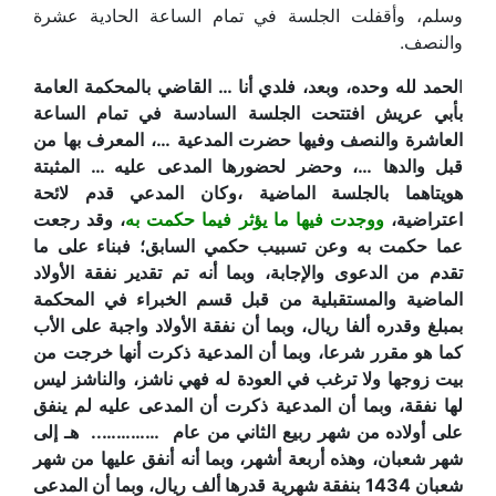
وسلم، وأقفلت الجلسة في تمام الساعة الحادية عشرة
والنصف.
ا
لحمد لله وحده، وبعد، فلدي أنا … القاضي بالمحكمة العامة
بأبي عريش افتتحت الجلسة السادسة في تمام الساعة
العاشرة والنصف وفيها حضرت المدعية …، المعرف بها من
قبل والدها …، وحضر لحضورها المدعى عليه … المثبتة
هويتاهما بالجلسة الماضية ،وكان المدعي قدم لائحة
اعتراضية،
ووجدت فيها ما يؤثر فيما حكمت به
، وقد رجعت
عما حكمت به وعن تسبيب حكمي السابق؛ فبناء على ما
تقدم من الدعوى والإجابة، وبما أنه تم تقدير نفقة الأولاد
الماضية والمستقبلية من قبل قسم الخبراء في المحكمة
بمبلغ وقدره ألفا ريال، وبما أن نفقة الأولاد واجبة على الأب
كما هو مقرر شرعا، وبما أن المدعية ذكرت أنها خرجت من
بيت زوجها ولا ترغب في العودة له فهي ناشز، والناشز ليس
لها نفقة، وبما أن المدعية ذكرت أن المدعى عليه لم ينفق
على أولاده من شهر ربيع الثاني من عام ………….. هـ إلى
شهر شعبان، وهذه أربعة أشهر، وبما أنه أنفق عليها من شهر
شعبان 1434 بنفقة شهرية قدرها ألف ريال، وبما أن المدعى