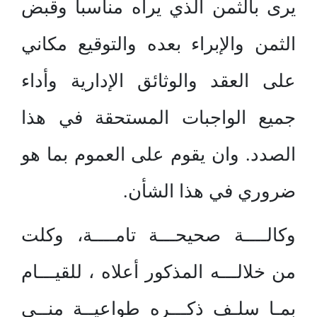
يرى بالثمن الذي يراه مناسبا وقبض
الثمن والإبراء بعده والتوقيع مكاني
على العقد والوثائق الإدارية وأداء
جميع الواجبات المستحقة في هذا
الصدد. وان يقوم على العموم بما هو
ضروري في هذا الشأن.
وكالــــة صحيحـــة تامــــة، وكلت
من خلالـــه المذكور أعلاه ، للقيـــام
بمـا سلـف ذكـــره طواعيــة منــي