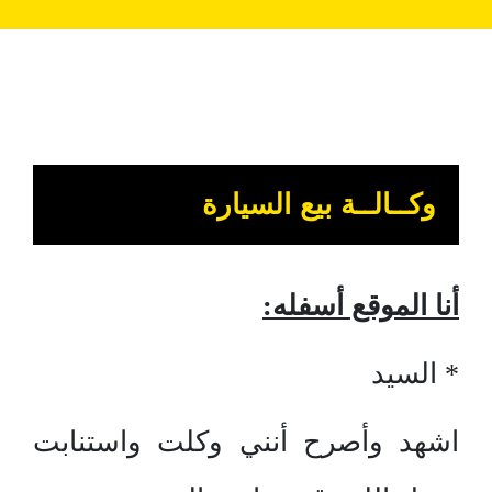
وكــالــة بيع السيارة
أنا الموقع أسفله:
* السيد
اشهد وأصرح أنني وكلت واستنابت