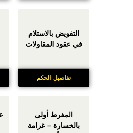
التفويض بالاستلام
في عقود المقاولات
تفاصيل الحكم
المفرط أولى
ع
بالخسارة – غرامة